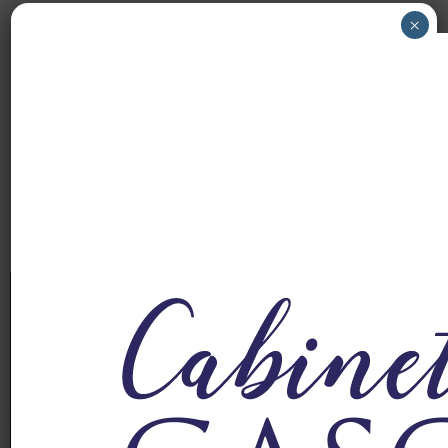
×
Fonds euro boosté :
profitez de l’offre
exceptionnelle Abeille
Assurances Bonus
2026