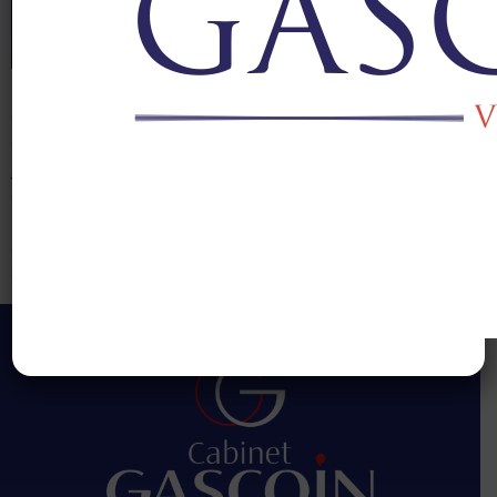
L’année 2025 offre une opportunité rare pour les
épargnants souhaitant dynamiser leur contrat
d’assurance-vie : l’offre Abeille Bonus 2026, valable
jusqu’au 19 décembre 2025. Cette opération
commerciale, lancée par Abeille Assurances, propose un
rendement supplémentaire jusqu’à +2,40 %sur la part
du versement investie sur le fonds euro. Le Cabinet
Gascoin accompagne ses clients dans la […]