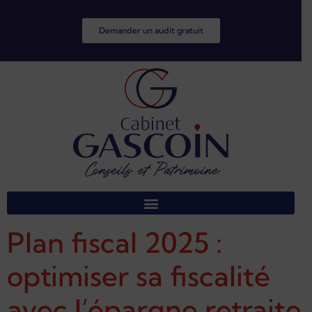
Demander un audit gratuit
Plan fiscal 2025 :
optimiser sa fiscalité
avec l’épargne retraite