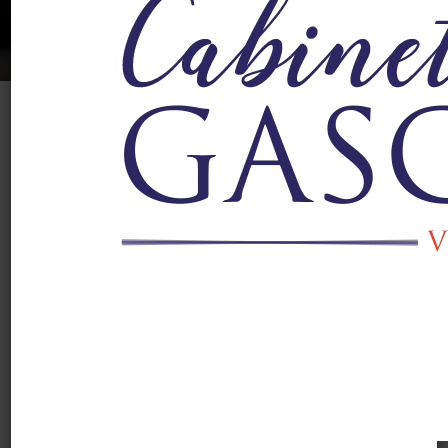
Réservez dès maintenant
Pourquoi choisir
notre coworking ?
Avantages clés
Opter pour un espace de coworking offrant plusieurs
avantages significatifs :
Économies substantielles
: réduisez vos coûts
d’occupation jusqu’à 15% sans sacrifier la
qualité de votre environnement de travail.
Simplification administrative
: nous prenons en