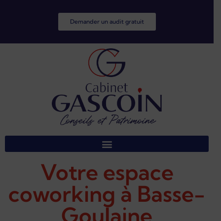
Demander un audit gratuit
Votre espace
coworking à Basse-
Goulaine