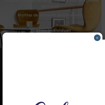
s’adapter à toutes les exigences et à tous les rythmes
de travail.
Profitez de nos tarifs de lancement :
Bureau individuel
×
45€ HT/Journée
Salle de réunion
14€ HT/Heure
Chaque bureau dans notre espace de coworking à
Basse-Goulaine est pensé pour maximiser votre
productivité dans un cadre inspirant.