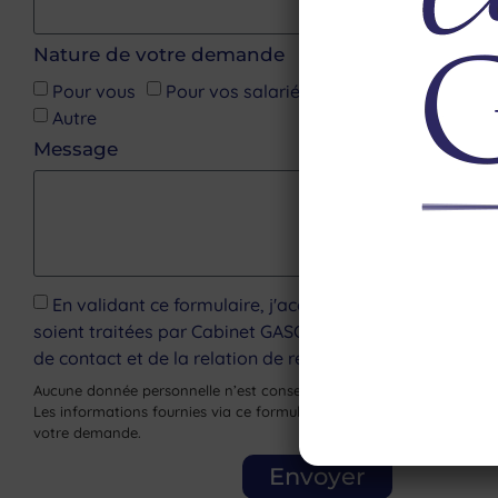
Nature de votre demande
Pour vous
Pour vos salariés
Pour votre entrepr
Autre
Message
En validant ce formulaire, j'accepte que les informati
soient traitées par Cabinet GASCOIN dans le cadre de
de contact et de la relation de recrutement qui pourrait 
Aucune donnée personnelle n’est conservée par le site internet via c
Les informations fournies via ce formulaire nous servent uniquement
votre demande.
Envoyer