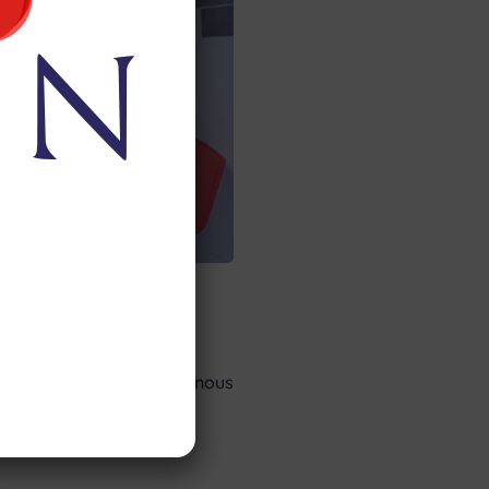
os bureaux situés :
 44115
Basse-Goulaine
 vous pouvez également nous
éphone :
29