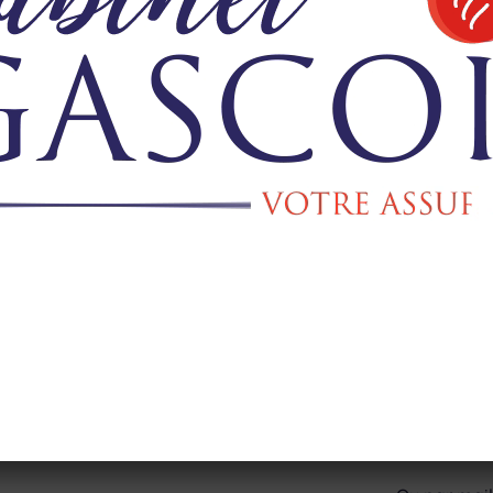
ise
Nous vous accueillons dans n
ons saisies
 ma demande
297 Route du Loroux Bottereau,
en découler.
Pour toutes demandes d’informations
e formulaire.
 à traiter
contacter par tél
02 28 02 41 