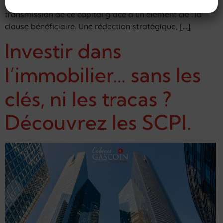
d’organiser, avec précision et selon ses souhaits, la
transmission de ce capital grâce à un élément clé : la
clause bénéficiaire. Une rédaction stratégique, […]
Investir dans
l’immobilier… sans les
clés, ni les tracas ?
Découvrez les SCPI.