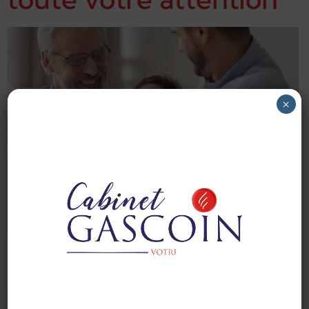
×
L’assurance vie se distingue à la fois par ses
performances financières et par sa souplesse juridique.
Elle permet non seulement de valoriser un capital dans
des conditions fiscales avantageuses, mais aussi