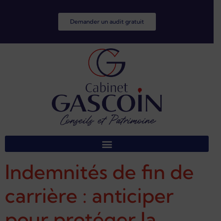
Demander un audit gratuit
Indemnités de fin de
carrière : anticiper
pour protéger la