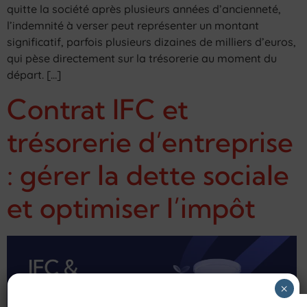
quitte la société après plusieurs années d’ancienneté,
l’indemnité à verser peut représenter un montant
significatif, parfois plusieurs dizaines de milliers d’euros,
qui pèse directement sur la trésorerie au moment du
départ. […]
Contrat IFC et
trésorerie d’entreprise
: gérer la dette sociale
et optimiser l’impôt
×